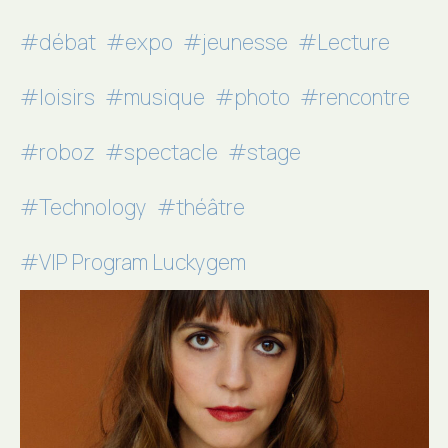
#débat
#expo
#jeunesse
#Lecture
#loisirs
#musique
#photo
#rencontre
#roboz
#spectacle
#stage
#Technology
#théâtre
#VIP Program Luckygem