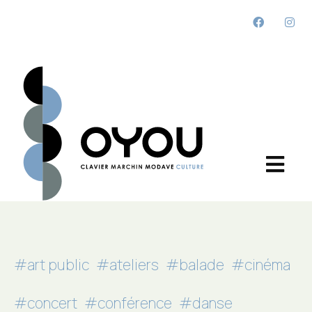
#art public
#ateliers
#balade
#cinéma
#concert
#conférence
#danse