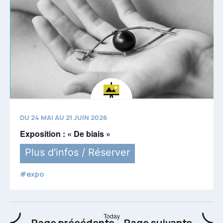
DU 24 MAI AU 21 JUIN 2026
Exposition : « De biais »
Plus d'infos / Réserver
#expo
Today
Events
Event
Page précédente
Page suivante