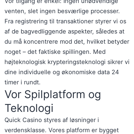
Vor tilgang er enkel: Ingen unødvendige
venten, slet ingen besværlige processer.
Fra registrering til transaktioner styrer vi os
af de bagvedliggende aspekter, således at
du må koncentrere mod det, hvilket betyder
noget – det faktiske spillingen. Med
højteknologisk krypteringsteknologi sikrer vi
dine individuelle og økonomiske data 24
timer i rundt.
Vor Spilplatform og
Teknologi
Quick Casino styres af løsninger i
verdensklasse. Vores platform er bygget