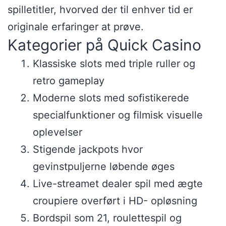
spilletitler, hvorved der til enhver tid er
originale erfaringer at prøve.
Kategorier på Quick Casino
Klassiske slots med triple ruller og
retro gameplay
Moderne slots med sofistikerede
specialfunktioner og filmisk visuelle
oplevelser
Stigende jackpots hvor
gevinstpuljerne løbende øges
Live-streamet dealer spil med ægte
croupiere overført i HD- opløsning
Bordspil som 21, roulettespil og