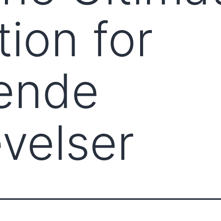
tion for
ende
evelser