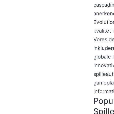
cascadin
anerkend
Evolutio
kvalitet 
Vores de
inkluder
globale 
innovati
spilleau
gameplay
informat
Popul
Spill