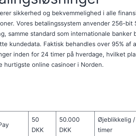
iterer sikkerhed og bekvemmelighed i alle finansi
ioner. Vores betalingssystem anvender 256-bit 
ng, samme standard som internationale banker b
tte kundedata. Faktisk behandles over 95% af a
nger inden for 24 timer på hverdage, hvilket pl
e hurtigste online casinoer i Norden.
50
50.000
Øjeblikkelig /
Pay
DKK
DKK
timer