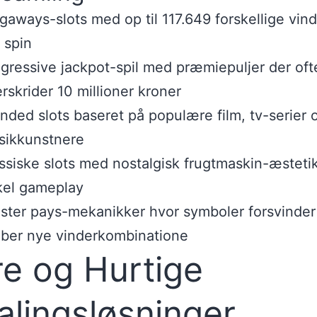
aways-slots med op til 117.649 forskellige vin
 spin
gressive jackpot-spil med præmiepuljer der oft
rskrider 10 millioner kroner
nded slots baseret på populære film, tv-serier 
sikkunstnere
ssiske slots med nostalgisk frugtmaskin-æsteti
kel gameplay
ster pays-mekanikker hvor symboler forsvinder
ber nye vinderkombinatione
re og Hurtige
alingsløsninger