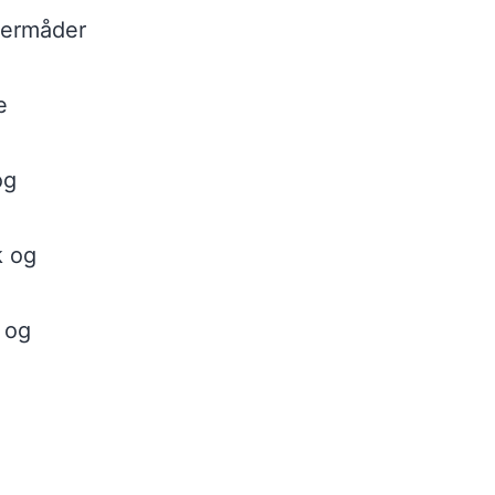
dermåder
e
og
k og
 og