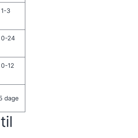
 1-3
/ 0-24
/ 0-12
-5 dage
il