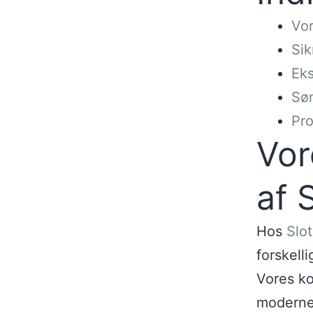
Vor
Sik
Eks
Søm
Pro
Vor
af 
Hos
Slo
forskell
Vores ko
moderne