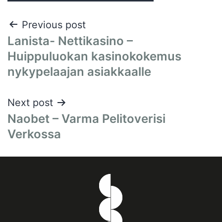
Previous post
Lanista- Nettikasino –
Huippuluokan kasinokokemus
nykypelaajan asiakkaalle
Next post
Naobet – Varma Pelitoverisi
Verkossa