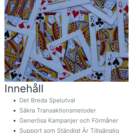
Innehåll
Det Breda Spelutval
Säkra Transaktionsmetoder
Generösa Kampanjer och Förmåner
Support som Ständigt Är Tillgänglig