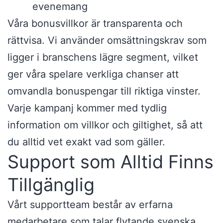
evenemang
Våra bonusvillkor är transparenta och
rättvisa. Vi använder omsättningskrav som
ligger i branschens lägre segment, vilket
ger våra spelare verkliga chanser att
omvandla bonuspengar till riktiga vinster.
Varje kampanj kommer med tydlig
information om villkor och giltighet, så att
du alltid vet exakt vad som gäller.
Support som Alltid Finns
Tillgänglig
Vårt supportteam består av erfarna
medarbetare som talar flytande svenska