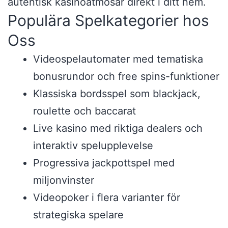
autentisk kasinoatmosär direkt i ditt hem.
Populära Spelkategorier hos
Oss
Videospelautomater med tematiska
bonusrundor och free spins-funktioner
Klassiska bordsspel som blackjack,
roulette och baccarat
Live kasino med riktiga dealers och
interaktiv spelupplevelse
Progressiva jackpottspel med
miljonvinster
Videopoker i flera varianter för
strategiska spelare