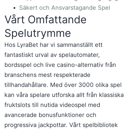
Säkert och Ansvarstagande Spel
Vårt Omfattande
Spelutrymme
Hos LyraBet har vi sammanställt ett
fantastiskt urval av spelautomater,
bordsspel och live casino-alternativ från
branschens mest respekterade
tillhandahållare. Med över 3000 olika spel
kan våra spelare utforska allt från klassiska
fruktslots till nutida videospel med
avancerade bonusfunktioner och
progressiva jackpottar. Vårt spelbibliotek