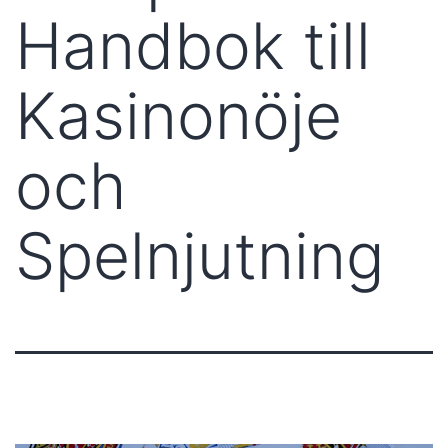
Handbok till
Kasinonöje
och
Spelnjutning