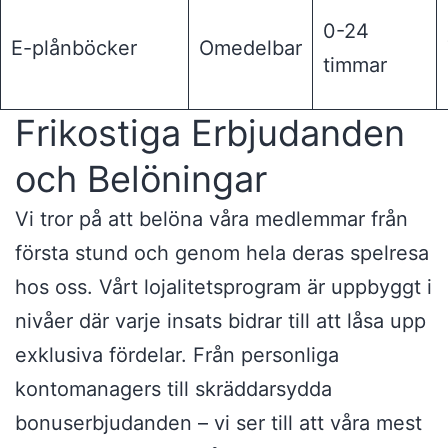
0-24
E-plånböcker
Omedelbar
timmar
Frikostiga Erbjudanden
och Belöningar
Vi tror på att belöna våra medlemmar från
första stund och genom hela deras spelresa
hos oss. Vårt lojalitetsprogram är uppbyggt i
nivåer där varje insats bidrar till att låsa upp
exklusiva fördelar. Från personliga
kontomanagers till skräddarsydda
bonuserbjudanden – vi ser till att våra mest