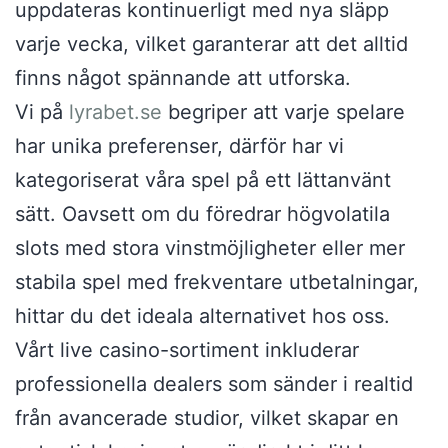
uppdateras kontinuerligt med nya släpp
varje vecka, vilket garanterar att det alltid
finns något spännande att utforska.
Vi på
lyrabet.se
begriper att varje spelare
har unika preferenser, därför har vi
kategoriserat våra spel på ett lättanvänt
sätt. Oavsett om du föredrar högvolatila
slots med stora vinstmöjligheter eller mer
stabila spel med frekventare utbetalningar,
hittar du det ideala alternativet hos oss.
Vårt live casino-sortiment inkluderar
professionella dealers som sänder i realtid
från avancerade studior, vilket skapar en