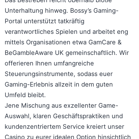
Unterhaltung hinweg. Bossy’s Gaming-
Portal unterstützt tatkräftig
verantwortliches Spielen und arbeitet eng
mittels Organisationen etwa GamCare &
BeGambleAware UK gemeinschaftlich. Wir
offerieren Ihnen umfangreiche
Steuerungsinstrumente, sodass euer
Gaming-Erlebnis allzeit in dem guten
Umfeld bleibt.
Jene Mischung aus exzellenter Game-
Auswahl, klaren Geschäftspraktiken und
kundenzentriertem Service kreiert unser
Casino zu eurer idealen Option hinsichtlich