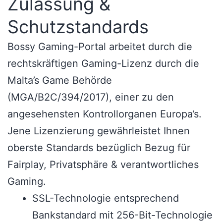
Zulassung &
Schutzstandards
Bossy Gaming-Portal arbeitet durch die
rechtskräftigen Gaming-Lizenz durch die
Malta’s Game Behörde
(MGA/B2C/394/2017), einer zu den
angesehensten Kontrollorganen Europa’s.
Jene Lizenzierung gewährleistet Ihnen
oberste Standards bezüglich Bezug für
Fairplay, Privatsphäre & verantwortliches
Gaming.
SSL-Technologie entsprechend
Bankstandard mit 256-Bit-Technologie