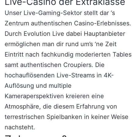
Live-Casino der Extraklasse
Unser Live-Gaming-Sektor stellt dar ‘s
Zentrum authentischen Casino-Erlebnisses.
Durch Evolution Live dabei Hauptanbieter
ermöglichen man dir rund um’s ‘ne Zeit
Eintritt nach fachkundig moderierten Tables
samt authentischen Croupiers. Die
hochauflösenden Live-Streams in 4K-
Auflösung und multiple
Kameraperspektiven kreieren eine
Atmosphäre, die diesem Erfahrung von
terrestrischen Spielbanken in keiner Weise
nachsteht.