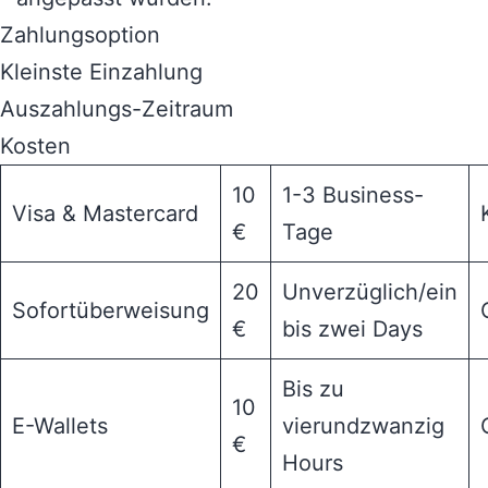
Zahlungsoption
Kleinste Einzahlung
Auszahlungs-Zeitraum
Kosten
10
1-3 Business-
Visa & Mastercard
€
Tage
20
Unverzüglich/ein
Sofortüberweisung
€
bis zwei Days
Bis zu
10
E-Wallets
vierundzwanzig
€
Hours