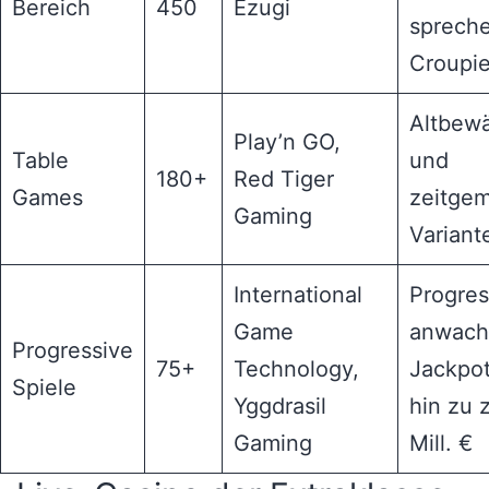
Bereich
450
Ezugi
sprech
Croupie
Altbew
Play’n GO,
Table
und
180+
Red Tiger
Games
zeitge
Gaming
Variant
International
Progres
Game
anwach
Progressive
75+
Technology,
Jackpot
Spiele
Yggdrasil
hin zu 
Gaming
Mill. €