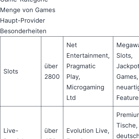
Menge von Games
Haupt-Provider
Besonderheiten
Net
Megaw
Entertainment,
Slots,
über
Pragmatic
Jackpo
Slots
2800
Play,
Games,
Microgaming
neuarti
Ltd
Feature
Premiu
Tische,
Live-
über
Evolution Live,
deutsc