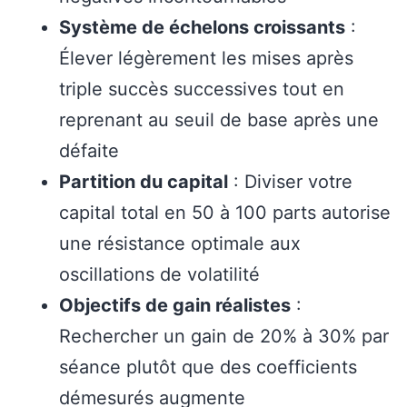
Système de échelons croissants
:
Élever légèrement les mises après
triple succès successives tout en
reprenant au seuil de base après une
défaite
Partition du capital
: Diviser votre
capital total en 50 à 100 parts autorise
une résistance optimale aux
oscillations de volatilité
Objectifs de gain réalistes
:
Rechercher un gain de 20% à 30% par
séance plutôt que des coefficients
démesurés augmente