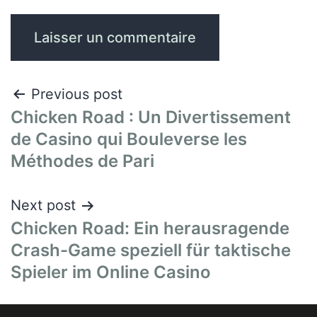
Previous post
Chicken Road : Un Divertissement
de Casino qui Bouleverse les
Méthodes de Pari
Next post
Chicken Road: Ein herausragende
Crash-Game speziell für taktische
Spieler im Online Casino