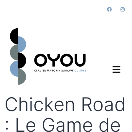
Chicken Road
: Le Game de