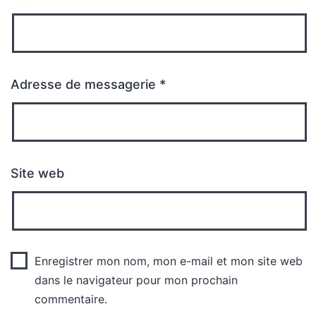
Adresse de messagerie
*
Site web
Enregistrer mon nom, mon e-mail et mon site web
dans le navigateur pour mon prochain
commentaire.