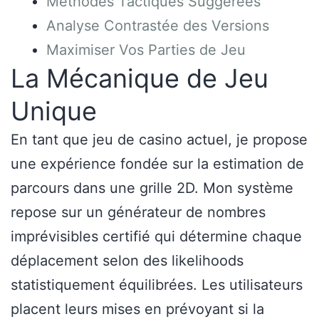
Méthodes Tactiques Suggérées
Analyse Contrastée des Versions
Maximiser Vos Parties de Jeu
La Mécanique de Jeu
Unique
En tant que jeu de casino actuel, je propose
une expérience fondée sur la estimation de
parcours dans une grille 2D. Mon système
repose sur un générateur de nombres
imprévisibles certifié qui détermine chaque
déplacement selon des likelihoods
statistiquement équilibrées. Les utilisateurs
placent leurs mises en prévoyant si la