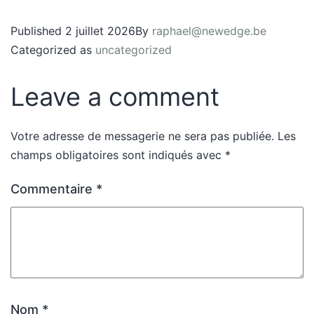
Published
2 juillet 2026
By
raphael@newedge.be
Categorized as
uncategorized
Leave a comment
Votre adresse de messagerie ne sera pas publiée.
Les
champs obligatoires sont indiqués avec
*
Commentaire
*
Nom
*