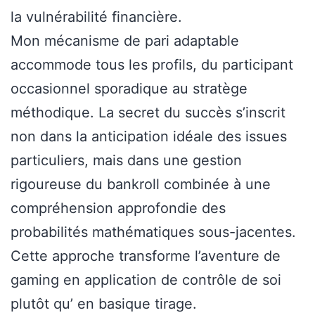
la vulnérabilité financière.
Mon mécanisme de pari adaptable
accommode tous les profils, du participant
occasionnel sporadique au stratège
méthodique. La secret du succès s’inscrit
non dans la anticipation idéale des issues
particuliers, mais dans une gestion
rigoureuse du bankroll combinée à une
compréhension approfondie des
probabilités mathématiques sous-jacentes.
Cette approche transforme l’aventure de
gaming en application de contrôle de soi
plutôt qu’ en basique tirage.