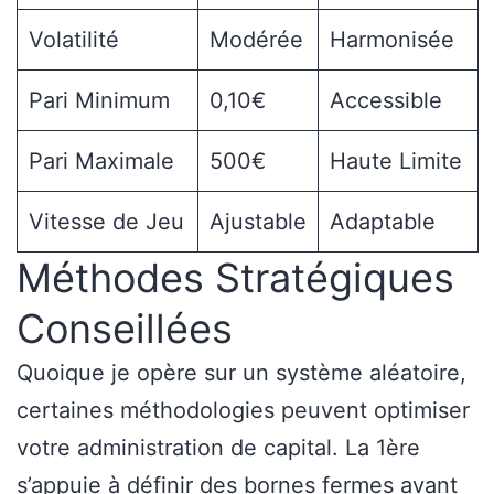
Volatilité
Modérée
Harmonisée
Pari Minimum
0,10€
Accessible
Pari Maximale
500€
Haute Limite
Vitesse de Jeu
Ajustable
Adaptable
Méthodes Stratégiques
Conseillées
Quoique je opère sur un système aléatoire,
certaines méthodologies peuvent optimiser
votre administration de capital. La 1ère
s’appuie à définir des bornes fermes avant