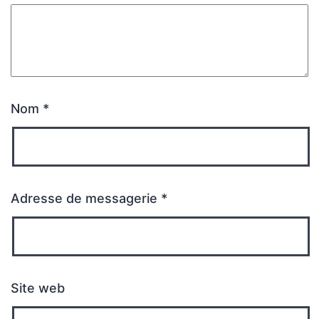
Nom
*
Adresse de messagerie
*
Site web