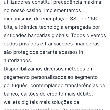
utilizadores constitui precedência máxima
no nosso casino. Implementamos
mecanismos de encriptação SSL de 256
bits, a idêntica tecnologia empregada por
entidades bancárias globais. Todos diversos
dados privados e transacções financeiras
são protegidos perante acessos in
autorizados.
Disponibilizamos diversos métodos em
pagamento personalizados ao segmento
português, contemplando transferências de
banco, cartões de crédito mais débito,
wallets digitais mais soluções de