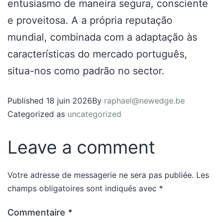
entusiasmo de maneira segura, consciente
e proveitosa. A a própria reputação
mundial, combinada com a adaptação às
características do mercado português,
situa-nos como padrão no sector.
Published
18 juin 2026
By
raphael@newedge.be
Categorized as
uncategorized
Leave a comment
Votre adresse de messagerie ne sera pas publiée.
Les
champs obligatoires sont indiqués avec
*
Commentaire
*