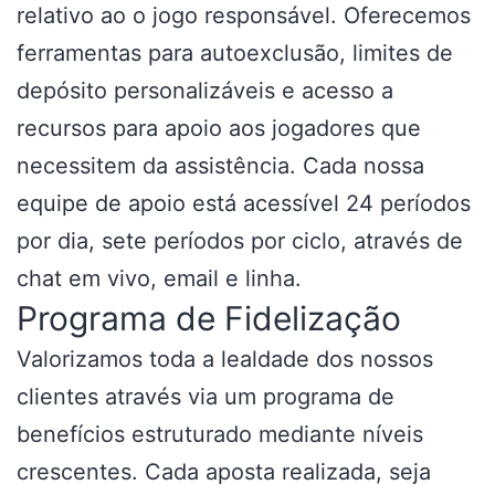
relativo ao o jogo responsável. Oferecemos
ferramentas para autoexclusão, limites de
depósito personalizáveis e acesso a
recursos para apoio aos jogadores que
necessitem da assistência. Cada nossa
equipe de apoio está acessível 24 períodos
por dia, sete períodos por ciclo, através de
chat em vivo, email e linha.
Programa de Fidelização
Valorizamos toda a lealdade dos nossos
clientes através via um programa de
benefícios estruturado mediante níveis
crescentes. Cada aposta realizada, seja