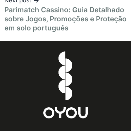
Next post
Parimatch Cassino: Guia Detalhado
sobre Jogos, Promoções e Proteção
em solo português