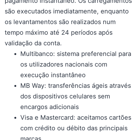
pagamento instantâneo. Os carregamentos
são executados imediatamente, enquanto
os levantamentos são realizados num
tempo máximo até 24 períodos após
validação da conta.
Multibanco: sistema preferencial para
os utilizadores nacionais com
execução instantâneo
MB Way: transferências ágeis através
dos dispositivos celulares sem
encargos adicionais
Visa e Mastercard: aceitamos cartões
com crédito ou débito das principais
marcas