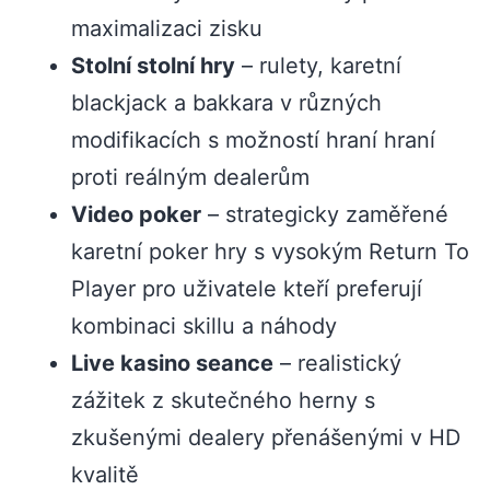
maximalizaci zisku
Stolní stolní hry
– rulety, karetní
blackjack a bakkara v různých
modifikacích s možností hraní hraní
proti reálným dealerům
Video poker
– strategicky zaměřené
karetní poker hry s vysokým Return To
Player pro uživatele kteří preferují
kombinaci skillu a náhody
Live kasino seance
– realistický
zážitek z skutečného herny s
zkušenými dealery přenášenými v HD
kvalitě