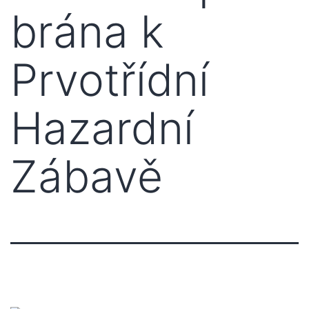
brána k
Prvotřídní
Hazardní
Zábavě