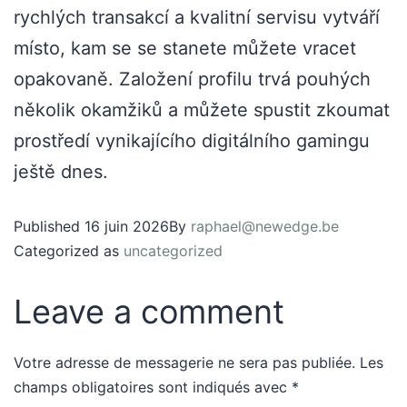
rychlých transakcí a kvalitní servisu vytváří
místo, kam se se stanete můžete vracet
opakovaně. Založení profilu trvá pouhých
několik okamžiků a můžete spustit zkoumat
prostředí vynikajícího digitálního gamingu
ještě dnes.
Published
16 juin 2026
By
raphael@newedge.be
Categorized as
uncategorized
Leave a comment
Votre adresse de messagerie ne sera pas publiée.
Les
champs obligatoires sont indiqués avec
*