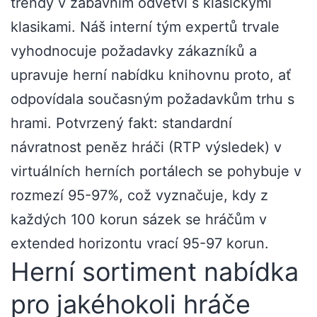
trendy v zábavním odvětví s klasickými
klasikami. Náš interní tým expertů trvale
vyhodnocuje požadavky zákazníků a
upravuje herní nabídku knihovnu proto, ať
odpovídala současným požadavkům trhu s
hrami. Potvrzený fakt: standardní
návratnost peněz hráči (RTP výsledek) v
virtuálních herních portálech se pohybuje v
rozmezí 95-97%, což vyznačuje, kdy z
každých 100 korun sázek se hráčům v
extended horizontu vrací 95-97 korun.
Herní sortiment nabídka
pro jakéhokoli hráče