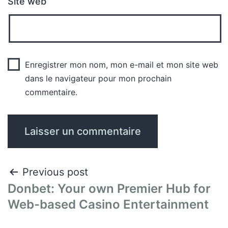
Site web
Enregistrer mon nom, mon e-mail et mon site web
dans le navigateur pour mon prochain
commentaire.
Previous post
Donbet: Your own Premier Hub for
Web-based Casino Entertainment