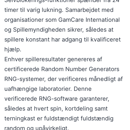
Selvblokerings-funktioner spænder fra 24
timer til varig lukning. Samarbejdet med
organisationer som GamCare International
og Spillemyndigheden sikrer, således at
spillere konstant har adgang til kvalificeret
hjælp.
Enhver spilleresultater genereres af
certificerede Random Number Generators
RNG-systemer, der verificeres månedligt af
uafhængige laboratorier. Denne
verificerede RNG-software garanterer,
således at hvert spin, kortdeling samt
terningkast er fuldstændigt fuldstændig
random og upåvirkeligt.