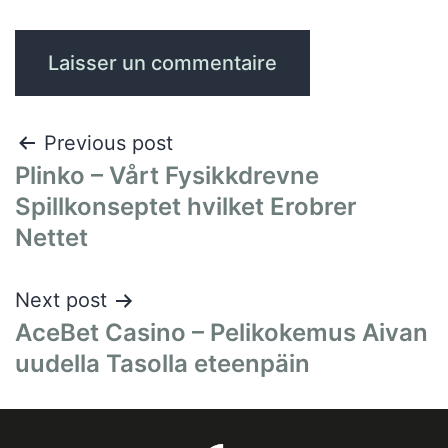
Previous post
Plinko – Vårt Fysikkdrevne
Spillkonseptet hvilket Erobrer
Nettet
Next post
AceBet Casino – Pelikokemus Aivan
uudella Tasolla eteenpäin