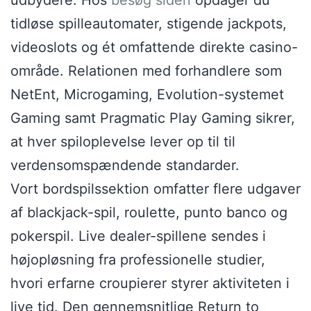
udbydere. Hos
besøg siden
opdager du
tidløse spilleautomater, stigende jackpots,
videoslots og ét omfattende direkte casino-
område. Relationen med forhandlere som
NetEnt, Microgaming, Evolution-systemet
Gaming samt Pragmatic Play Gaming sikrer,
at hver spiloplevelse lever op til til
verdensomspændende standarder.
Vort bordspilssektion omfatter flere udgaver
af blackjack-spil, roulette, punto banco og
pokerspil. Live dealer-spillene sendes i
højopløsning fra professionelle studier,
hvori erfarne croupierer styrer aktiviteten i
live tid. Den gennemsnitlige Return to