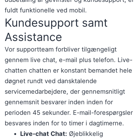
fuldt funktionelle ved mobil.
Kundesupport samt
Assistance
Vor supportteam forbliver tilgængeligt
gennem live chat, e-mail plus telefon. Live-
chatten chatten er konstant bemandet hele
døgnet rundt ved dansktalende
servicemedarbejdere, der gennemsnitligt
gennemsnit besvarer inden inden for
perioden 45 sekunder. E-mail-forespørgsler
besvares inden for to timer i dagtimerne.
Live-chat Chat:
Øjeblikkelig