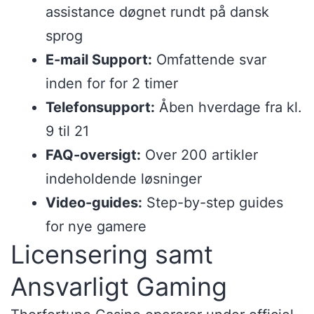
assistance døgnet rundt på dansk
sprog
E-mail Support:
Omfattende svar
inden for for 2 timer
Telefonsupport:
Åben hverdage fra kl.
9 til 21
FAQ-oversigt:
Over 200 artikler
indeholdende løsninger
Video-guides:
Step-by-step guides
for nye gamere
Licensering samt
Ansvarligt Gaming