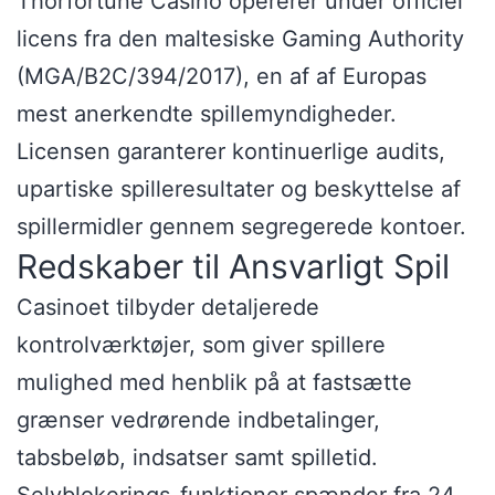
Thorfortune Casino opererer under officiel
licens fra den maltesiske Gaming Authority
(MGA/B2C/394/2017), en af af Europas
mest anerkendte spillemyndigheder.
Licensen garanterer kontinuerlige audits,
upartiske spilleresultater og beskyttelse af
spillermidler gennem segregerede kontoer.
Redskaber til Ansvarligt Spil
Casinoet tilbyder detaljerede
kontrolværktøjer, som giver spillere
mulighed med henblik på at fastsætte
grænser vedrørende indbetalinger,
tabsbeløb, indsatser samt spilletid.