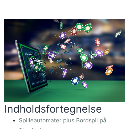
Indholdsfortegnelse
Spilleautomater plus Bordspil på