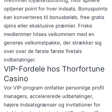
firetrinnet loyalitetsordning, hvor spillere
optjener point for hver indsats. Bonuspoints
kan konverteres til bonusbeløb, free gratis
spins eller eksklusive præmier. Friske
medlemmer hilses velkommen med en
generøs velkomstpakke, der strækker sig
over over de første første firetals
indbetalinger.
VIP-Fordele hos Thorfortune
Casino
Vor VIP-program omfatter personlige profil
managers, accelererede udbetalinger,
højere indsatsgrænser og invitationer for