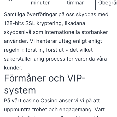
minuter
timmar
Obegrä
Samtliga överföringar på oss skyddas med
128-bits SSL kryptering, likadana
skyddsnivå som internationella storbanker
använder. Vi hanterar uttag enligt enligt
regeln « först in, först ut » det vilket
säkerställer ärlig process för varenda våra
kunder.
Förmåner och VIP-
system
På vårt casino Casino anser vi vi på att
uppmuntra trohet och engagemang. Vårt