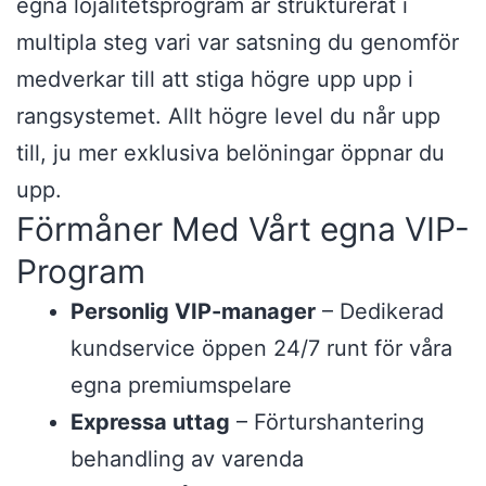
egna lojalitetsprogram är strukturerat i
multipla steg vari var satsning du genomför
medverkar till att stiga högre upp upp i
rangsystemet. Allt högre level du når upp
till, ju mer exklusiva belöningar öppnar du
upp.
Förmåner Med Vårt egna VIP-
Program
Personlig VIP-manager
– Dedikerad
kundservice öppen 24/7 runt för våra
egna premiumspelare
Expressa uttag
– Förturshantering
behandling av varenda