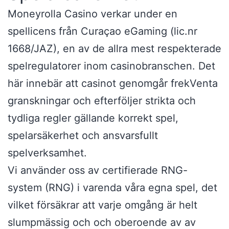
Moneyrolla Casino verkar under en
spellicens från Curaçao eGaming (lic.nr
1668/JAZ), en av de allra mest respekterade
spelregulatorer inom casinobranschen. Det
här innebär att casinot genomgår frekVenta
granskningar och efterföljer strikta och
tydliga regler gällande korrekt spel,
spelarsäkerhet och ansvarsfullt
spelverksamhet.
Vi använder oss av certifierade RNG-
system (RNG) i varenda våra egna spel, det
vilket försäkrar att varje omgång är helt
slumpmässig och och oberoende av av