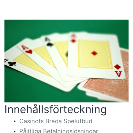
Innehållsförteckning
Casinots Breda Spelutbud
Pålitliga Betalningslösningar