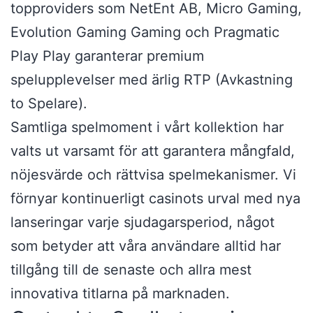
topproviders som NetEnt AB, Micro Gaming,
Evolution Gaming Gaming och Pragmatic
Play Play garanterar premium
spelupplevelser med ärlig RTP (Avkastning
to Spelare).
Samtliga spelmoment i vårt kollektion har
valts ut varsamt för att garantera mångfald,
nöjesvärde och rättvisa spelmekanismer. Vi
förnyar kontinuerligt casinots urval med nya
lanseringar varje sjudagarsperiod, något
som betyder att våra användare alltid har
tillgång till de senaste och allra mest
innovativa titlarna på marknaden.