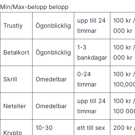
Min/Max-belopp belopp
upp till 24
100 kr 
Trustly
Ögonblicklig
timmar
000 kr
1-3
100 kr 
Betalkort
Ögonblicklig
bankdagar
000 kr
0-24
100 kr /
Skrill
Omedelbar
timmar
100,000
upp till 24
100 kr /
Neteller
Omedelbar
timmar
100 00
10-30
ett till sex
200 kr 
Krypto