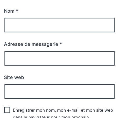
Nom
*
Adresse de messagerie
*
Site web
Enregistrer mon nom, mon e-mail et mon site web
dans le navigateur pour mon prochain