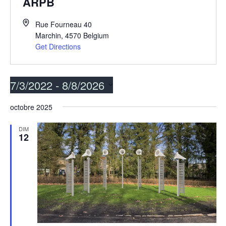
ARPB
Rue Fourneau 40
Marchin
,
4570
Belgium
Get Directions
7/3/2022
 - 
8/8/2026
Select
octobre 2025
date.
DIM
12