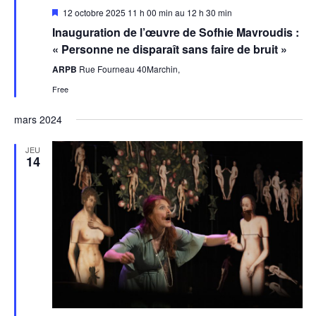
Featured
12 octobre 2025 11 h 00 min
au
12 h 30 min
Inauguration de l’œuvre de Sofhie Mavroudis :
« Personne ne disparaît sans faire de bruit »
ARPB
Rue Fourneau 40Marchin,
Free
mars 2024
JEU
14