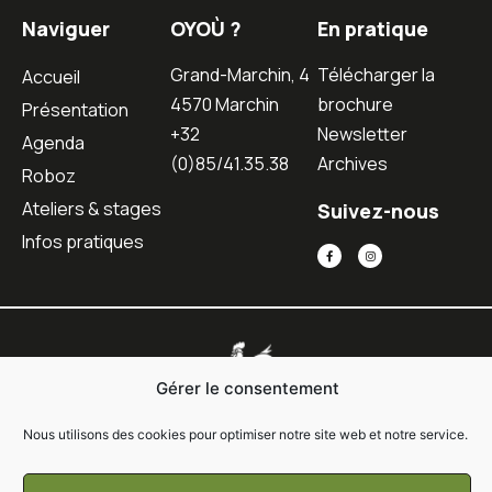
Naviguer
OYOÙ ?
En pratique
Grand-Marchin, 4
Télécharger la
Accueil
4570 Marchin
brochure
Présentation
+32
Newsletter
Agenda
(0)85/41.35.38
Archives
Roboz
Ateliers & stages
Suivez-nous
Infos pratiques
Gérer le consentement
Nous utilisons des cookies pour optimiser notre site web et notre service.