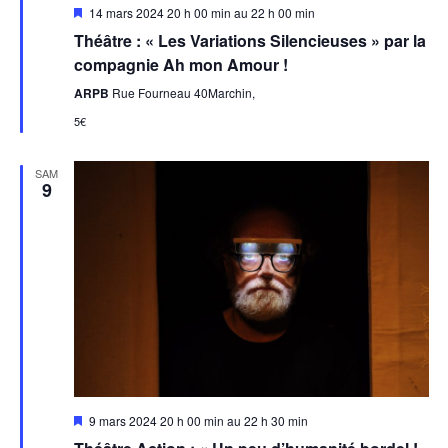
Featured
14 mars 2024 20 h 00 min
au
22 h 00 min
Théâtre : « Les Variations Silencieuses » par la
compagnie Ah mon Amour !
ARPB
Rue Fourneau 40Marchin,
5€
SAM
9
Featured
9 mars 2024 20 h 00 min
au
22 h 30 min