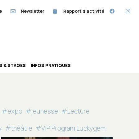
e
Newsletter
Rapport d'activité
RS & STAGES
INFOS PRATIQUES
#expo
#jeunesse
#Lecture
y
#théâtre
#VIP Program Luckygem