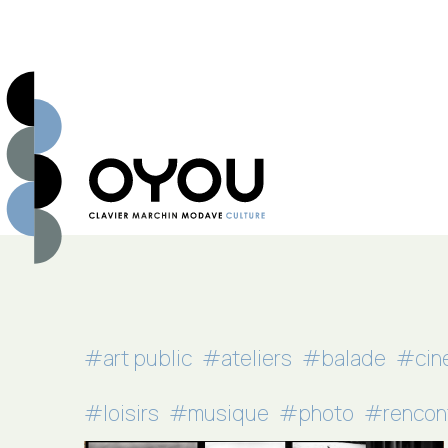
#art public
#ateliers
#balade
#cin
#loisirs
#musique
#photo
#rencon