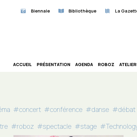
Biennale
Bibliothèque
La Gazett
ACCUEIL
PRÉSENTATION
AGENDA
ROBOZ
ATELIE
éma
#concert
#conférence
#danse
#débat
tre
#roboz
#spectacle
#stage
#Technolog