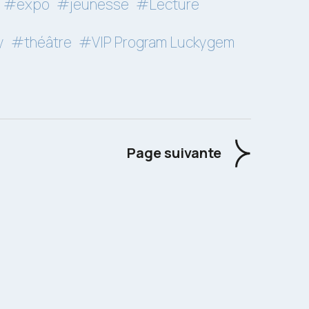
#expo
#jeunesse
#Lecture
y
#théâtre
#VIP Program Luckygem
Page suivante