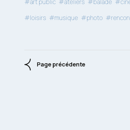
#art public
#ateliers
#balade
#cin
#loisirs
#musique
#photo
#rencon
Page précédente