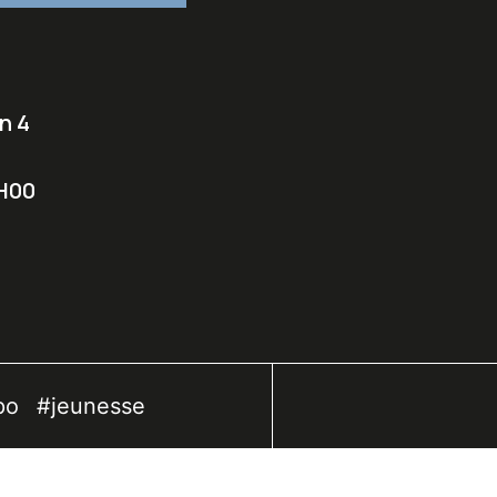
n 4
0
8H00
po
#jeunesse