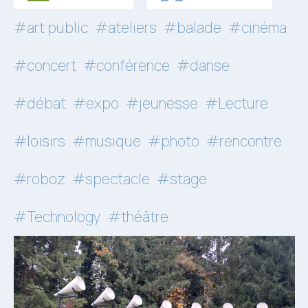
#art public
#ateliers
#balade
#cinéma
#concert
#conférence
#danse
#débat
#expo
#jeunesse
#Lecture
#loisirs
#musique
#photo
#rencontre
#roboz
#spectacle
#stage
#Technology
#théâtre