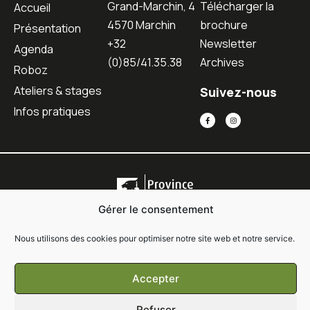
Grand-Marchin, 4
Télécharger la
Accueil
4570 Marchin
brochure
Présentation
+32
Newsletter
Agenda
(0)85/41.35.38
Archives
Roboz
Ateliers & stages
Suivez-nous
Infos pratiques
Gérer le consentement
Nous utilisons des cookies pour optimiser notre site web et notre service.
Copyright © 2021 Oyou • Tous droits réservés •
Conditions générales de
Accepter
vente
•
Politique de confidentialité
Refuser