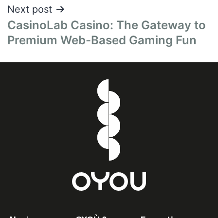
Next post
CasinoLab Casino: The Gateway to
Premium Web-Based Gaming Fun