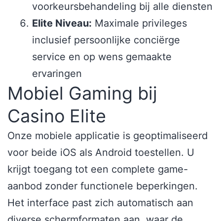
voorkeursbehandeling bij alle diensten
Elite Niveau:
Maximale privileges
inclusief persoonlijke conciërge
service en op wens gemaakte
ervaringen
Mobiel Gaming bij
Casino Elite
Onze mobiele applicatie is geoptimaliseerd
voor beide iOS als Android toestellen. U
krijgt toegang tot een complete game-
aanbod zonder functionele beperkingen.
Het interface past zich automatisch aan
diverse schermformaten aan, waar de