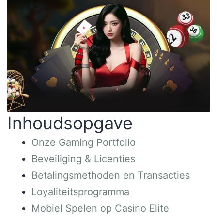
Inhoudsopgave
Onze Gaming Portfolio
Beveiliging & Licenties
Betalingsmethoden en Transacties
Loyaliteitsprogramma
Mobiel Spelen op Casino Elite