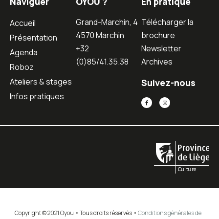
Naviguer
OYOÙ ?
En pratique
Grand-Marchin, 4
Télécharger la
Accueil
4570 Marchin
brochure
Présentation
+32
Newsletter
Agenda
(0)85/41.35.38
Archives
Roboz
Ateliers & stages
Suivez-nous
Infos pratiques
Copyright © 2021 Oyou • Tous droits réservés •
Conditions générales de