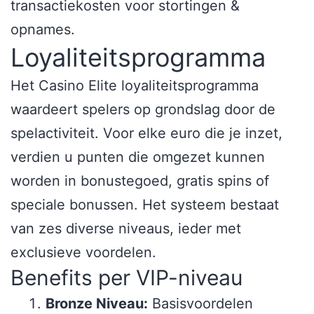
transactiekosten voor stortingen &
opnames.
Loyaliteitsprogramma
Het Casino Elite loyaliteitsprogramma
waardeert spelers op grondslag door de
spelactiviteit. Voor elke euro die je inzet,
verdien u punten die omgezet kunnen
worden in bonustegoed, gratis spins of
speciale bonussen. Het systeem bestaat
van zes diverse niveaus, ieder met
exclusieve voordelen.
Benefits per VIP-niveau
Bronze Niveau:
Basisvoordelen