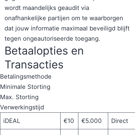
wordt maandelijks geaudit via
onafhankelijke partijen om te waarborgen
dat jouw informatie maximaal beveiligd blijft
tegen ongeautoriseerde toegang.
Betaalopties en
Transacties
Betalingsmethode
Minimale Storting
Max. Storting
Verwerkingstijd
iDEAL
€10
€5.000
Direct