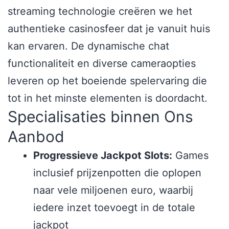
streaming technologie creëren we het
authentieke casinosfeer dat je vanuit huis
kan ervaren. De dynamische chat
functionaliteit en diverse cameraopties
leveren op het boeiende spelervaring die
tot in het minste elementen is doordacht.
Specialisaties binnen Ons
Aanbod
Progressieve Jackpot Slots:
Games
inclusief prijzenpotten die oplopen
naar vele miljoenen euro, waarbij
iedere inzet toevoegt in de totale
jackpot