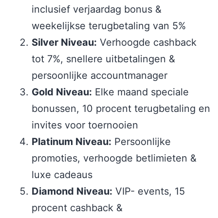
inclusief verjaardag bonus &
weekelijkse terugbetaling van 5%
Silver Niveau:
Verhoogde cashback
tot 7%, snellere uitbetalingen &
persoonlijke accountmanager
Gold Niveau:
Elke maand speciale
bonussen, 10 procent terugbetaling en
invites voor toernooien
Platinum Niveau:
Persoonlijke
promoties, verhoogde betlimieten &
luxe cadeaus
Diamond Niveau:
VIP- events, 15
procent cashback &