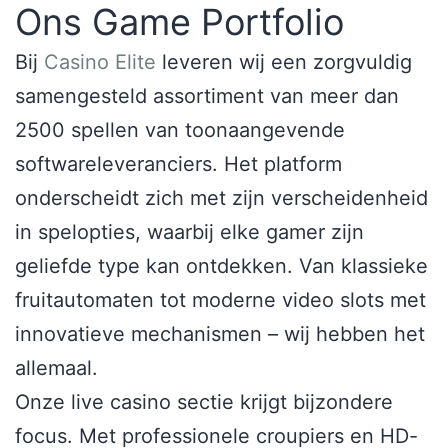
Ons Game Portfolio
Bij
Casino Elite
leveren wij een zorgvuldig
samengesteld assortiment van meer dan
2500 spellen van toonaangevende
softwareleveranciers. Het platform
onderscheidt zich met zijn verscheidenheid
in spelopties, waarbij elke gamer zijn
geliefde type kan ontdekken. Van klassieke
fruitautomaten tot moderne video slots met
innovatieve mechanismen – wij hebben het
allemaal.
Onze live casino sectie krijgt bijzondere
focus. Met professionele croupiers en HD-