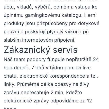
účtu, vkladů, výběrů, odměn a vstupu ke
úplnému gamingkovému katalogu. Herní
produkty jsou přizpůsobeny pro dotykové
použití a poskytují plynulý výkon i při
slabším internetovém připojení.
Zákaznický servis
Náš team podpory funguje nepřetržitě 24
hod denně, 7 dnů v týdnu pomocí live
chatu, elektronické korespondence a tel.
linky. Průměrná délka odezvy na živý
zprávu nepřesahuje 2 min, kdežto
elektronické zprávy odpovídáme za 12
hodin.