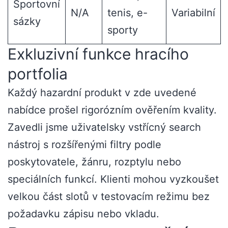
Sportovní
N/A
tenis, e-
Variabilní
sázky
sporty
Exkluzivní funkce hracího
portfolia
Každý hazardní produkt v zde uvedené
nabídce prošel rigorózním ověřením kvality.
Zavedli jsme uživatelsky vstřícný search
nástroj s rozšířenými filtry podle
poskytovatele, žánru, rozptylu nebo
speciálních funkcí. Klienti mohou vyzkoušet
velkou část slotů v testovacím režimu bez
požadavku zápisu nebo vkladu.