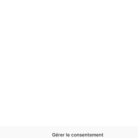
Gérer le consentement