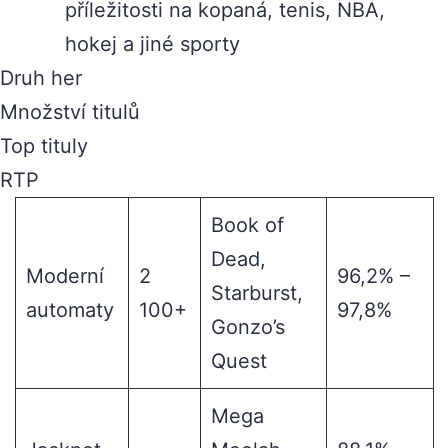
příležitosti na kopaná, tenis, NBA,
hokej a jiné sporty
Druh her
Množství titulů
Top tituly
RTP
Book of
Dead,
Moderní
2
96,2% –
Starburst,
automaty
100+
97,8%
Gonzo’s
Quest
Mega