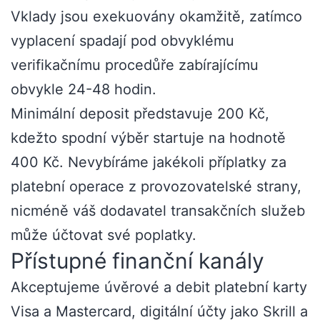
Vklady jsou exekuovány okamžitě, zatímco
vyplacení spadají pod obvyklému
verifikačnímu procedůře zabírajícímu
obvykle 24-48 hodin.
Minimální deposit představuje 200 Kč,
kdežto spodní výběr startuje na hodnotě
400 Kč. Nevybíráme jakékoli příplatky za
platební operace z provozovatelské strany,
nicméně váš dodavatel transakčních služeb
může účtovat své poplatky.
Přístupné finanční kanály
Akceptujeme úvěrové a debit platební karty
Visa a Mastercard, digitální účty jako Skrill a