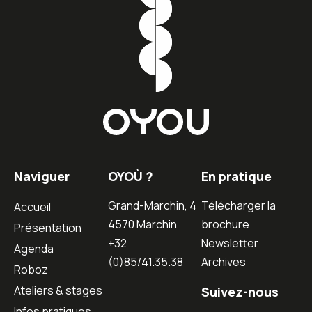
Naviguer
OYOÙ ?
En pratique
Grand-Marchin, 4
Télécharger la
Accueil
4570 Marchin
brochure
Présentation
+32
Newsletter
Agenda
(0)85/41.35.38
Archives
Roboz
Ateliers & stages
Suivez-nous
Infos pratiques