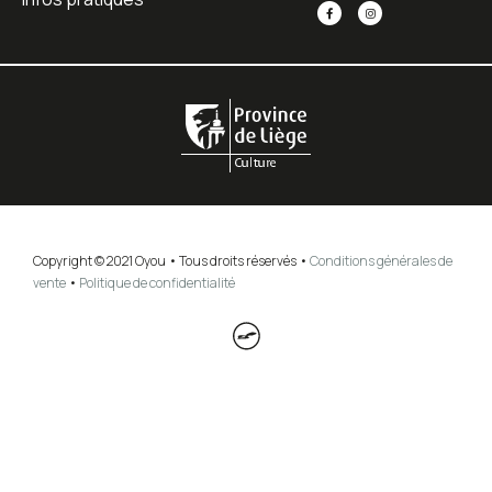
Copyright © 2021 Oyou • Tous droits réservés •
Conditions générales de
vente
•
Politique de confidentialité