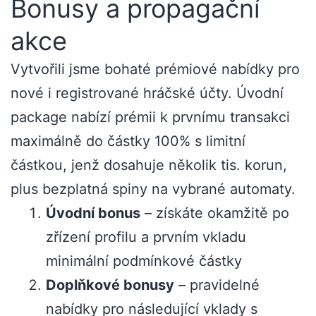
Bonusy a propagační
akce
Vytvořili jsme bohaté prémiové nabídky pro
nové i registrované hráčské účty. Úvodní
package nabízí prémii k prvnímu transakci
maximálně do částky 100% s limitní
částkou, jenž dosahuje několik tis. korun,
plus bezplatná spiny na vybrané automaty.
Úvodní bonus
– získáte okamžitě po
zřízení profilu a prvním vkladu
minimální podmínkové částky
Doplňkové bonusy
– pravidelné
nabídky pro následující vklady s