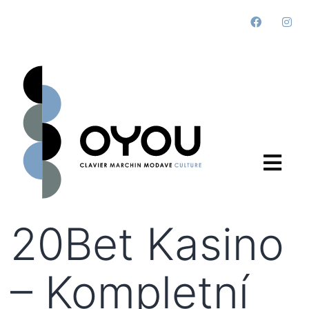
20Bet Kasino
– Kompletní