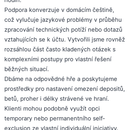
Podpora konverzuje v domácím češtině,
což vylučuje jazykové problémy v průběhu
zpracování technických potíží nebo dotazů
vztahujících se k účtu. Vytvořili jsme rovněž
rozsáhlou část často kladených otázek s
komplexními postupy pro vlastní řešení
běžných situací.
Dbáme na odpovědné hře a poskytujeme
prostředky pro nastavení omezení depositů,
betů, proher i délky strávené ve hraní.
Klienti mohou podobně využít opci
temporary nebo permanentního self-
exclusion ze vlastní individuální iniciativy.