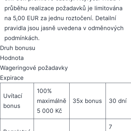
průběhu realizace požadavků je limitována
na 5,00 EUR za jednu roztočení. Detailní
pravidla jsou jasně uvedena v odměnových
podmínkách.
Druh bonusu
Hodnota
Wageringové požadavky
Expirace
100%
Uvítací
maximálně
35x bonus
30 dní
bonus
5 000 Kč
7