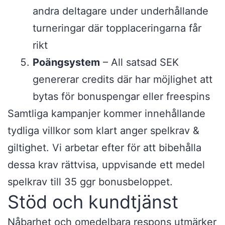
andra deltagare under underhållande
turneringar där topplaceringarna får
rikt
Poängsystem
– All satsad SEK
genererar credits där har möjlighet att
bytas för bonuspengar eller freespins
Samtliga kampanjer kommer innehållande
tydliga villkor som klart anger spelkrav &
giltighet. Vi arbetar efter för att bibehålla
dessa krav rättvisa, uppvisande ett medel
spelkrav till 35 ggr bonusbeloppet.
Stöd och kundtjänst
Nåbarhet och omedelbara respons utmärker