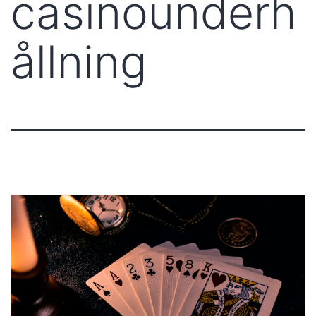
casinounderh
ållning