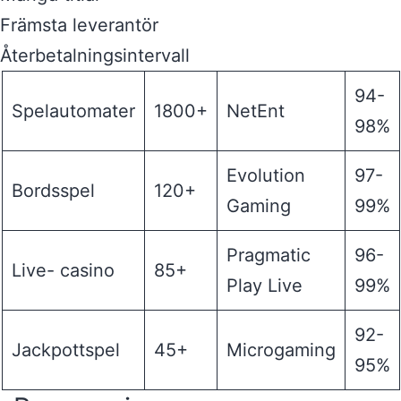
Främsta leverantör
Återbetalningsintervall
94-
Spelautomater
1800+
NetEnt
98%
Evolution
97-
Bordsspel
120+
Gaming
99%
Pragmatic
96-
Live- casino
85+
Play Live
99%
92-
Jackpottspel
45+
Microgaming
95%