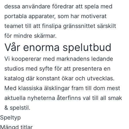
dessa användare föredrar att spela med
portabla apparater, som har motiverat
teamet till att finslipa gränssnittet särskilt
för mindre skärmar.
Vår enorma spelutbud
Vi koopererar med marknadens ledande
studios med syfte för att presentera en
katalog där konstant ökar och utvecklas.
Med klassiska älsklingar fram till dom mest
aktuella nyheterna återfinns val till all smak
& spelstil.
Speltyp
Mängd titlar