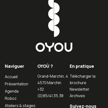
Naviguer
OYOÙ ?
En pratique
Grand-Marchin, 4
Télécharger la
Accueil
4570 Marchin
brochure
Présentation
+32
Newsletter
Agenda
(0)85/41.35.38
Archives
Roboz
Ateliers & stages
Suivez-nous