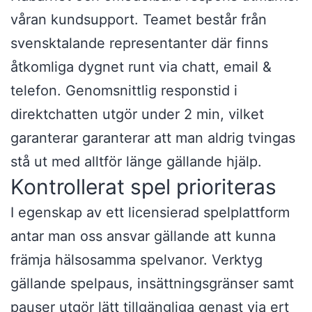
våran kundsupport. Teamet består från
svensktalande representanter där finns
åtkomliga dygnet runt via chatt, email &
telefon. Genomsnittlig responstid i
direktchatten utgör under 2 min, vilket
garanterar garanterar att man aldrig tvingas
stå ut med alltför länge gällande hjälp.
Kontrollerat spel prioriteras
I egenskap av ett licensierad spelplattform
antar man oss ansvar gällande att kunna
främja hälsosamma spelvanor. Verktyg
gällande spelpaus, insättningsgränser samt
pauser utgör lätt tillgängliga genast via ert