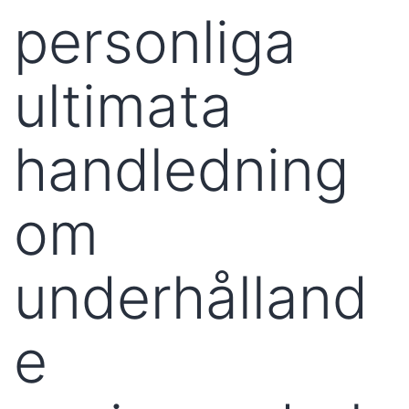
personliga
ultimata
handledning
om
underhålland
e