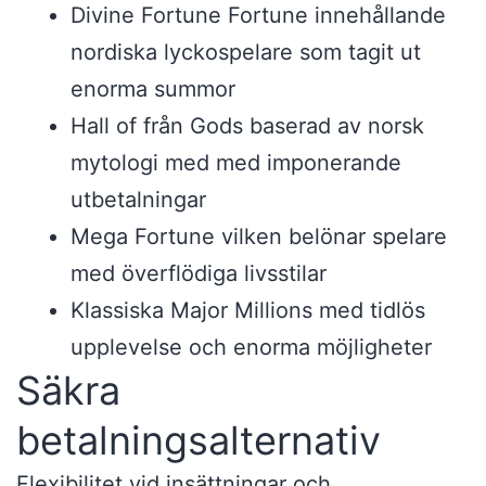
Divine Fortune Fortune innehållande
nordiska lyckospelare som tagit ut
enorma summor
Hall of från Gods baserad av norsk
mytologi med med imponerande
utbetalningar
Mega Fortune vilken belönar spelare
med överflödiga livsstilar
Klassiska Major Millions med tidlös
upplevelse och enorma möjligheter
Säkra
betalningsalternativ
Flexibilitet vid insättningar och