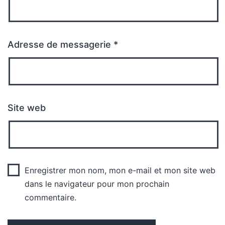
Adresse de messagerie
*
Site web
Enregistrer mon nom, mon e-mail et mon site web
dans le navigateur pour mon prochain
commentaire.