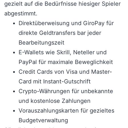
gezielt auf die Bedürfnisse hiesiger Spieler
abgestimmt.
Direktüberweisung und GiroPay für
direkte Geldtransfers bar jeder
Bearbeitungszeit
E-Wallets wie Skrill, Neteller und
PayPal für maximale Beweglichkeit
Credit Cards von Visa und Master-
Card mit Instant-Gutschrift
Crypto-Währungen für unbekannte
und kostenlose Zahlungen
Vorauszahlungskarten für gezieltes
Budgetverwaltung