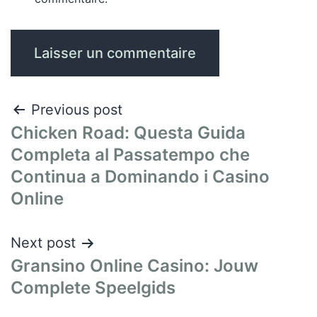
Previous post
Chicken Road: Questa Guida
Completa al Passatempo che
Continua a Dominando i Casino
Online
Next post
Gransino Online Casino: Jouw
Complete Speelgids