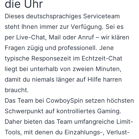
die Uhr
Dieses deutschsprachiges Serviceteam
steht Ihnen immer zur Verfügung. Sei es
per Live-Chat, Mail oder Anruf – wir klären
Fragen zügig und professionell. Jene
typische Responsezeit im Echtzeit-Chat
liegt bei unterhalb von zweien Minuten,
damit du niemals länger auf Hilfe harren
braucht.
Das Team bei CowboySpin setzen höchsten
Schwerpunkt auf kontrolliertes Gaming.
Daher bieten das Team umfangreiche Limit-
Tools, mit denen du Einzahlungs-, Verlust-