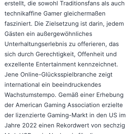
erstellt, die sowohl Traditionsfans als auch
technikaffine Gamer gleichermaßen
fasziniert. Die Zielsetzung ist darin, jedem
Gästen ein außergewöhnliches
Unterhaltungserlebnis zu offerieren, das
sich durch Gerechtigkeit, Offenheit und
exzellente Entertainment kennzeichnet.
Jene Online-Glücksspielbranche zeigt
international ein beeindruckendes
Wachstumstempo. Gemäß einer Erhebung
der American Gaming Association erzielte
der lizenzierte Gaming-Markt in den US im
Jahre 2022 einen Rekordwert von sechzig