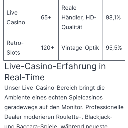
Reale
Live
65+
Händler, HD-
98,1%
Casino
Qualität
Retro-
120+
Vintage-Optik
95,5%
Slots
Live-Casino-Erfahrung in
Real-Time
Unser Live-Casino-Bereich bringt die
Ambiente eines echten Spielcasinos
geradewegs auf den Monitor. Professionelle
Dealer moderieren Roulette-, Blackjack-
und Baccara-Spiele, während neueste