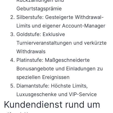
Rückzahlungen und
Geburtstagsprämie
Silberstufe: Gesteigerte Withdrawal-
Limits und eigener Account-Manager
Goldstufe: Exklusive
Turnierveranstaltungen und verkürzte
Withdrawals
Platinstufe: Maßgeschneiderte
Bonusangebote und Einladungen zu
speziellen Ereignissen
Diamantstufe: Höchste Limits,
Luxusgeschenke und VIP-Service
Kundendienst rund um