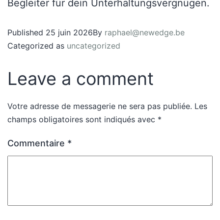
Begleiter für dein Unterhaltungsvergnügen.
Published
25 juin 2026
By
raphael@newedge.be
Categorized as
uncategorized
Leave a comment
Votre adresse de messagerie ne sera pas publiée.
Les
champs obligatoires sont indiqués avec
*
Commentaire
*