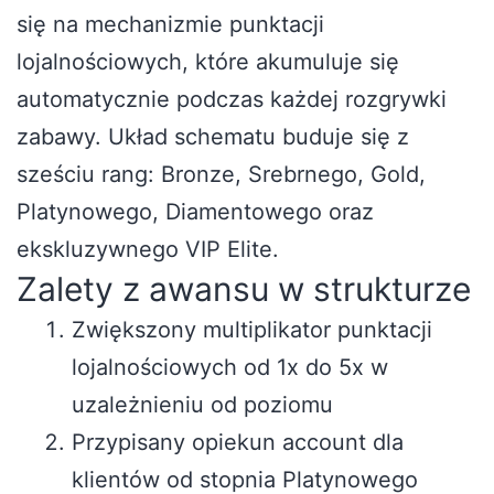
się na mechanizmie punktacji
lojalnościowych, które akumuluje się
automatycznie podczas każdej rozgrywki
zabawy. Układ schematu buduje się z
sześciu rang: Bronze, Srebrnego, Gold,
Platynowego, Diamentowego oraz
ekskluzywnego VIP Elite.
Zalety z awansu w strukturze
Zwiększony multiplikator punktacji
lojalnościowych od 1x do 5x w
uzależnieniu od poziomu
Przypisany opiekun account dla
klientów od stopnia Platynowego