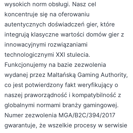
wysokich norm obsługi. Nasz cel
koncentruje się na oferowaniu
autentycznych doświadczeń gier, które
integrują klasyczne wartości domów gier z
innowacyjnymi rozwiązaniami
technologicznymi XXI stulecia.
Funkcjonujemy na bazie zezwolenia
wydanej przez Maltańską Gaming Authority,
co jest potwierdzony fakt weryfikujący o
naszej praworządność i kompatybilność z
globalnymi normami branży gamingowej.
Numer zezwolenia MGA/B2C/394/2017
gwarantuje, że wszelkie procesy w serwisie