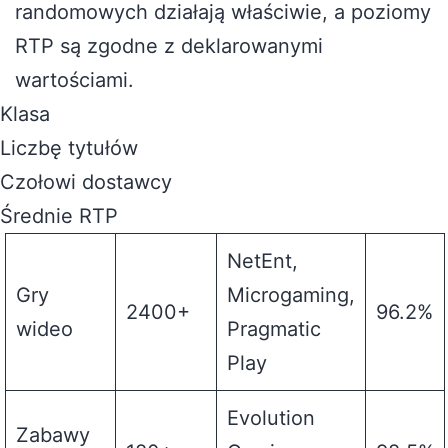
randomowych działają właściwie, a poziomy
RTP są zgodne z deklarowanymi
wartościami.
Klasa
Liczbę tytułów
Czołowi dostawcy
Średnie RTP
NetEnt,
Gry
Microgaming,
2400+
96.2%
wideo
Pragmatic
Play
Evolution
Zabawy