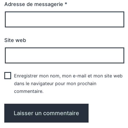
Adresse de messagerie
*
Site web
Enregistrer mon nom, mon e-mail et mon site web
dans le navigateur pour mon prochain
commentaire.