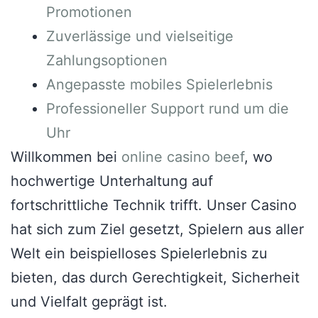
Promotionen
Zuverlässige und vielseitige
Zahlungsoptionen
Angepasste mobiles Spielerlebnis
Professioneller Support rund um die
Uhr
Willkommen bei
online casino beef
, wo
hochwertige Unterhaltung auf
fortschrittliche Technik trifft. Unser Casino
hat sich zum Ziel gesetzt, Spielern aus aller
Welt ein beispielloses Spielerlebnis zu
bieten, das durch Gerechtigkeit, Sicherheit
und Vielfalt geprägt ist.