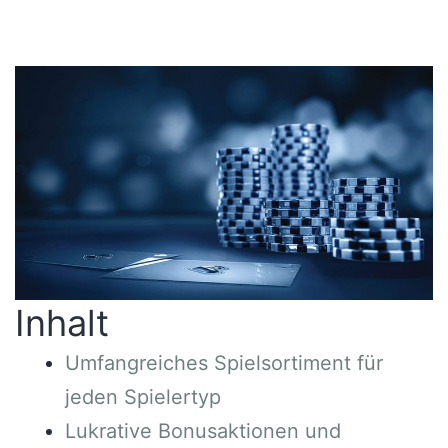
Inhalt
Umfangreiches Spielsortiment für
jeden Spielertyp
Lukrative Bonusaktionen und