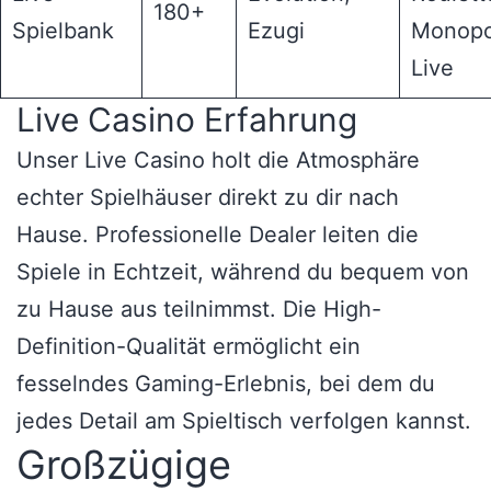
180+
Spielbank
Ezugi
Monopo
Live
Live Casino Erfahrung
Unser Live Casino holt die Atmosphäre
echter Spielhäuser direkt zu dir nach
Hause. Professionelle Dealer leiten die
Spiele in Echtzeit, während du bequem von
zu Hause aus teilnimmst. Die High-
Definition-Qualität ermöglicht ein
fesselndes Gaming-Erlebnis, bei dem du
jedes Detail am Spieltisch verfolgen kannst.
Großzügige