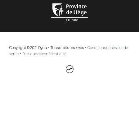
Copyright © 2021 Oyou • Tous droits réservés •
Conditions générales de
vente
•
Politique de confidentialité