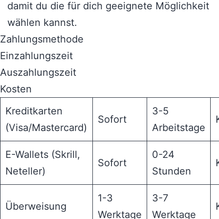
damit du die für dich geeignete Möglichkeit
wählen kannst.
Zahlungsmethode
Einzahlungszeit
Auszahlungszeit
Kosten
Kreditkarten
3-5
Sofort
(Visa/Mastercard)
Arbeitstage
E-Wallets (Skrill,
0-24
Sofort
Neteller)
Stunden
1-3
3-7
Überweisung
Werktage
Werktage