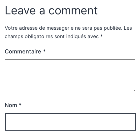
Leave a comment
Votre adresse de messagerie ne sera pas publiée.
Les
champs obligatoires sont indiqués avec
*
Commentaire
*
Nom
*