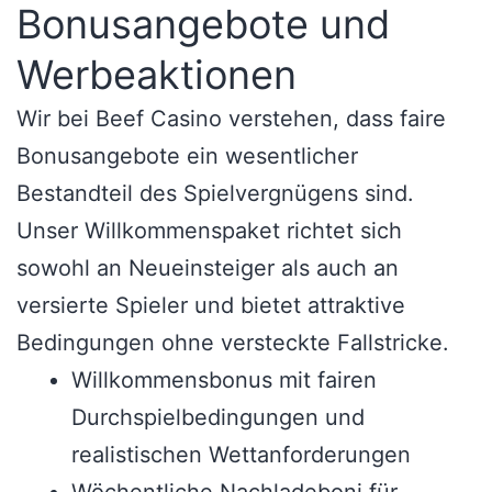
Bonusangebote und
Werbeaktionen
Wir bei Beef Casino verstehen, dass faire
Bonusangebote ein wesentlicher
Bestandteil des Spielvergnügens sind.
Unser Willkommenspaket richtet sich
sowohl an Neueinsteiger als auch an
versierte Spieler und bietet attraktive
Bedingungen ohne versteckte Fallstricke.
Willkommensbonus mit fairen
Durchspielbedingungen und
realistischen Wettanforderungen