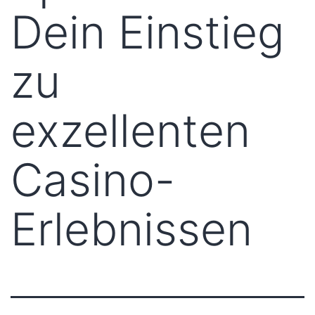
Dein Einstieg
zu
exzellenten
Casino-
Erlebnissen