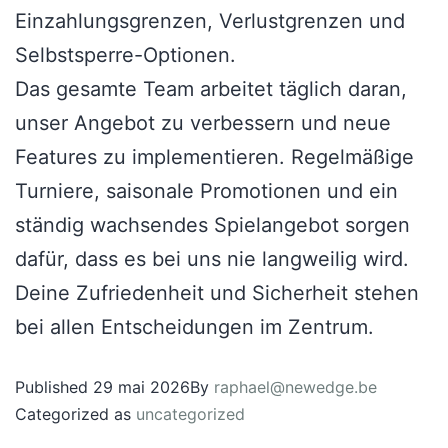
Einzahlungsgrenzen, Verlustgrenzen und
Selbstsperre-Optionen.
Das gesamte Team arbeitet täglich daran,
unser Angebot zu verbessern und neue
Features zu implementieren. Regelmäßige
Turniere, saisonale Promotionen und ein
ständig wachsendes Spielangebot sorgen
dafür, dass es bei uns nie langweilig wird.
Deine Zufriedenheit und Sicherheit stehen
bei allen Entscheidungen im Zentrum.
Published
29 mai 2026
By
raphael@newedge.be
Categorized as
uncategorized