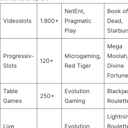
NetEnt,
Book of
Videoslots
1.800+
Pragmatic
Dead,
Play
Starbur
Mega
Progressiv-
Microgaming,
Moolah
120+
Slots
Red Tiger
Divine
Fortun
Table
Evolution
Blackja
250+
Games
Gaming
Roulett
Lightni
Live
Evolution,
Roulett