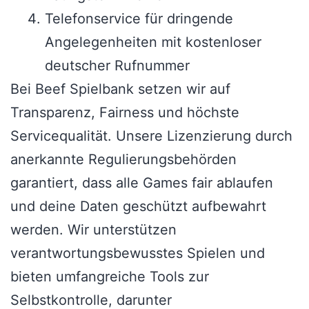
Telefonservice für dringende
Angelegenheiten mit kostenloser
deutscher Rufnummer
Bei Beef Spielbank setzen wir auf
Transparenz, Fairness und höchste
Servicequalität. Unsere Lizenzierung durch
anerkannte Regulierungsbehörden
garantiert, dass alle Games fair ablaufen
und deine Daten geschützt aufbewahrt
werden. Wir unterstützen
verantwortungsbewusstes Spielen und
bieten umfangreiche Tools zur
Selbstkontrolle, darunter