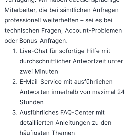
Mitarbeiter, die bei sämtlichen Anfragen
professionell weiterhelfen – sei es bei
technischen Fragen, Account-Problemen
oder Bonus-Anfragen.
Live-Chat für sofortige Hilfe mit
durchschnittlicher Antwortzeit unter
zwei Minuten
E-Mail-Service mit ausführlichen
Antworten innerhalb von maximal 24
Stunden
Ausführliches FAQ-Center mit
detaillierten Anleitungen zu den
häufigsten Themen