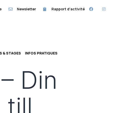
e
Newsletter
Rapport d'activité
RS & STAGES
INFOS PRATIQUES
– Din
till