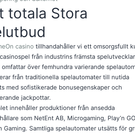
t totala Stora
lutbud
eOn casino
tillhandahåller vi ett omsorgsfullt k
 casinospel från industrins främsta spelutvecklar
k omfattar över femhundra varierande spelauto
rar från traditionella spelautomater till nutida
ts med sofistikerade bonusegenskaper och
rande jackpottar.
let innehåller produktioner från ansedda
ahållare som NetEnt AB, Microgaming, Play’n G
n Gaming. Samtliga spelautomater utsätts för gr