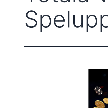
Spelupp