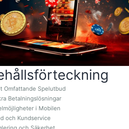
ehållsförteckning
rt Omfattande Spelutbud
ra Betalningslösningar
lmöjligheter i Mobilen
öd och Kundservice
lering och Säkerhet