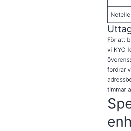
Netelle
Uttag
För att 
vi KYC-k
överenss
fordrar 
adressbe
timmar a
Spe
enh