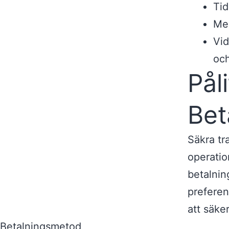
Tid
Meg
Vid
oc
Påli
Bet
Säkra tr
operatio
betalnin
preferen
att säke
Betalningsmetod