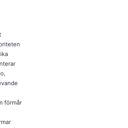
t
oriteten
ika
enterar
co,
levande
m förmår
ormar