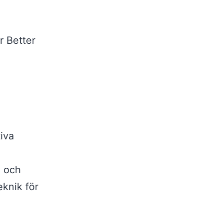
r Better
tiva
v och
eknik för