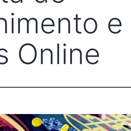
nimento e
 Online