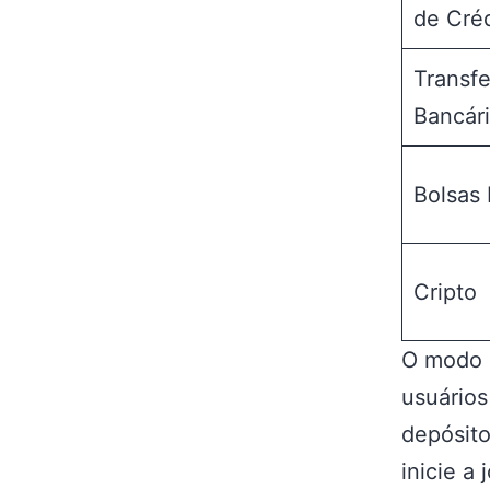
de Créd
Transfe
Bancár
Bolsas 
Cripto
O modo P
usuários
depósito
inicie a