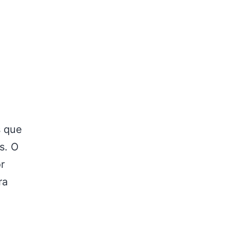
s que
s. O
r
ra