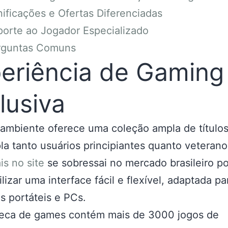
ificações e Ofertas Diferenciadas
orte ao Jogador Especializado
rguntas Comuns
eriência de Gaming
lusiva
ambiente oferece uma coleção ampla de título
a tanto usuários principiantes quanto veterano
is no site
se sobressai no mercado brasileiro po
ilizar uma interface fácil e flexível, adaptada pa
s portáteis e PCs.
oteca de games contém mais de 3000 jogos de