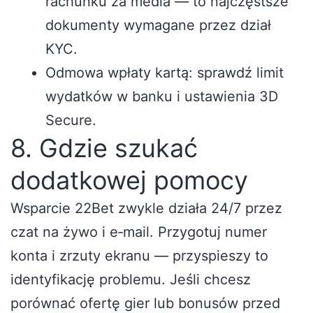
rachunku za media — to najczęstsze
dokumenty wymagane przez dział
KYC.
Odmowa wpłaty kartą: sprawdź limit
wydatków w banku i ustawienia 3D
Secure.
8. Gdzie szukać
dodatkowej pomocy
Wsparcie 22Bet zwykle działa 24/7 przez
czat na żywo i e‑mail. Przygotuj numer
konta i zrzuty ekranu — przyspieszy to
identyfikację problemu. Jeśli chcesz
porównać ofertę gier lub bonusów przed