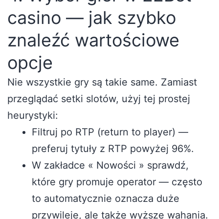
casino — jak szybko
znaleźć wartościowe
opcje
Nie wszystkie gry są takie same. Zamiast
przeglądać setki slotów, użyj tej prostej
heurystyki:
Filtruj po RTP (return to player) —
preferuj tytuły z RTP powyżej 96%.
W zakładce « Nowości » sprawdź,
które gry promuje operator — często
to automatycznie oznacza duże
przywileje, ale także wyższe wahania.