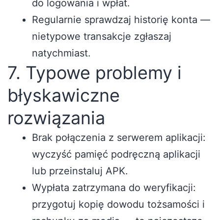
do logowania i wpłat.
Regularnie sprawdzaj historię konta —
nietypowe transakcje zgłaszaj
natychmiast.
7. Typowe problemy i
błyskawiczne
rozwiązania
Brak połączenia z serwerem aplikacji:
wyczyść pamięć podręczną aplikacji
lub przeinstaluj APK.
Wypłata zatrzymana do weryfikacji:
przygotuj kopię dowodu tożsamości i