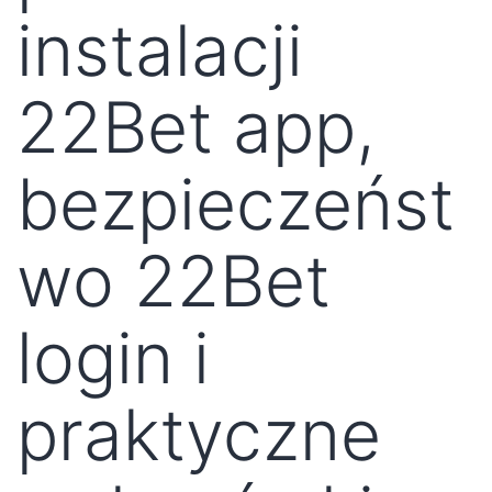
instalacji
22Bet app,
bezpieczeńst
wo 22Bet
login i
praktyczne