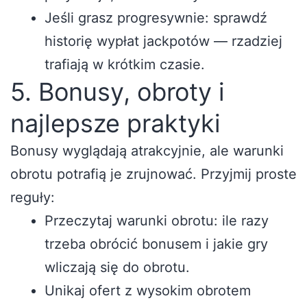
Jeśli grasz progresywnie: sprawdź
historię wypłat jackpotów — rzadziej
trafiają w krótkim czasie.
5. Bonusy, obroty i
najlepsze praktyki
Bonusy wyglądają atrakcyjnie, ale warunki
obrotu potrafią je zrujnować. Przyjmij proste
reguły:
Przeczytaj warunki obrotu: ile razy
trzeba obrócić bonusem i jakie gry
wliczają się do obrotu.
Unikaj ofert z wysokim obrotem