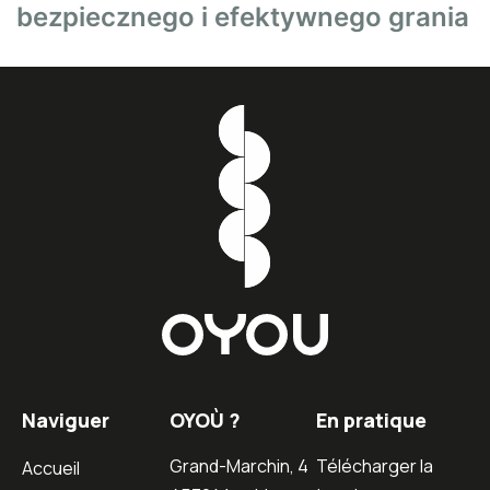
bezpiecznego i efektywnego grania
Naviguer
OYOÙ ?
En pratique
Grand-Marchin, 4
Télécharger la
Accueil