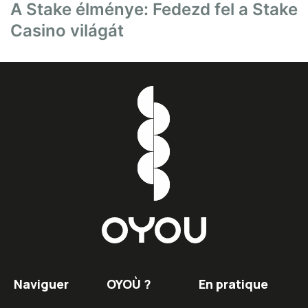
A Stake élménye: Fedezd fel a Stake
Casino világát
Naviguer
OYOÙ ?
En pratique