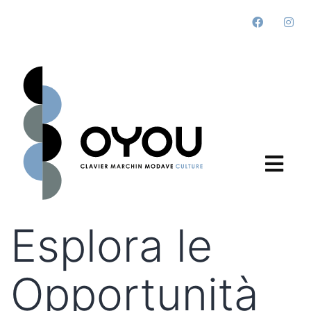
Esplora le
Opportunità