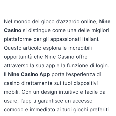
Nel mondo del gioco d’azzardo online,
Nine
Casino
si distingue come una delle migliori
piattaforme per gli appassionati italiani.
Questo articolo esplora le incredibili
opportunità che Nine Casino offre
attraverso la sua app e la funzione di login.
Il
Nine Casino App
porta l’esperienza di
casinò direttamente sui tuoi dispositivi
mobili. Con un design intuitivo e facile da
usare, l’app ti garantisce un accesso
comodo e immediato ai tuoi giochi preferiti