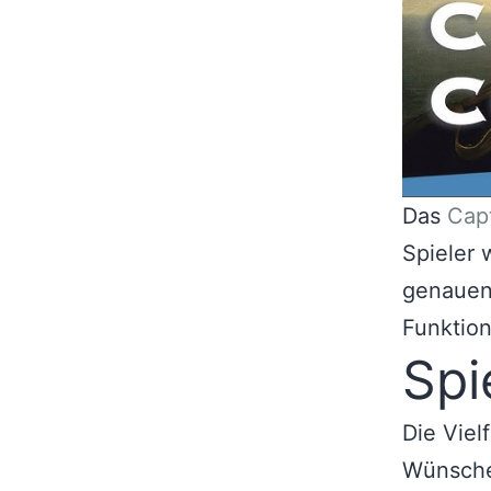
Das
Cap
Spieler 
genauen 
Funktion
Spi
Die Viel
Wünsche 