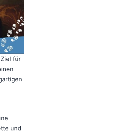
Ziel für
einen
gartigen
ine
ette und