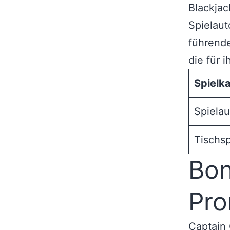
Blackjac
Spielaut
führende
die für 
Spielk
Spiela
Tischsp
Bon
Pro
Captain 