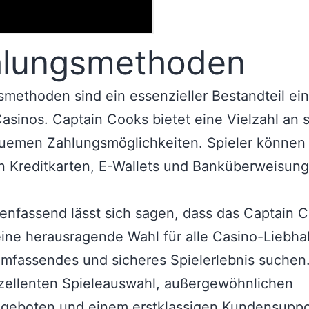
hlungsmethoden
methoden sind ein essenzieller Bestandteil ei
asinos. Captain Cooks bietet eine Vielzahl an 
uemen Zahlungsmöglichkeiten. Spieler können
n Kreditkarten, E-Wallets und Banküberweisun
nfassend lässt sich sagen, dass das Captain 
ine herausragende Wahl für alle Casino-Liebhab
umfassendes und sicheres Spielerlebnis suchen.
zellenten Spieleauswahl, außergewöhnlichen
geboten und einem erstklassigen Kundensuppor