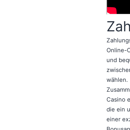
Za
Zahlungs
Online-C
und beq
zwische
wählen.
Zusamme
Casino e
die ein 
einer ex
Bonusan