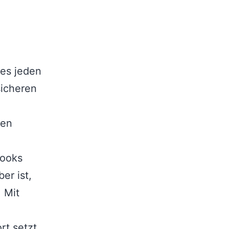
nes jeden
sicheren
gen
Cooks
er ist,
 Mit
t setzt