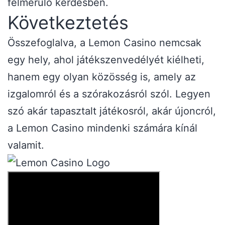
felmerülő kérdésben.
Következtetés
Összefoglalva, a Lemon Casino nemcsak
egy hely, ahol játékszenvedélyét kiélheti,
hanem egy olyan közösség is, amely az
izgalomról és a szórakozásról szól. Legyen
szó akár tapasztalt játékosról, akár újoncról,
a Lemon Casino mindenki számára kínál
valamit.