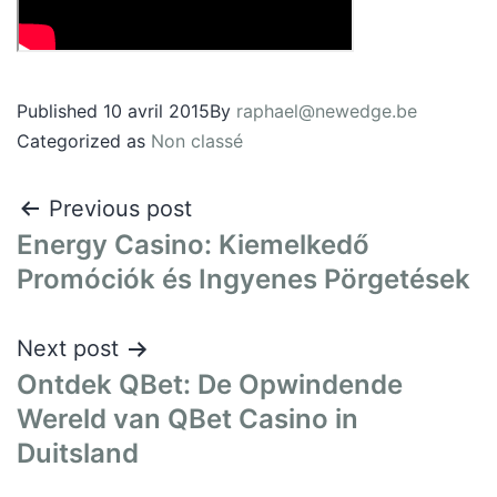
Published
10 avril 2015
By
raphael@newedge.be
Categorized as
Non classé
Previous post
Energy Casino: Kiemelkedő
Promóciók és Ingyenes Pörgetések
Next post
Ontdek QBet: De Opwindende
Wereld van QBet Casino in
Duitsland