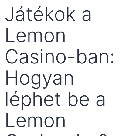
Játékok a
Lemon
Casino-ban:
Hogyan
léphet be a
Lemon