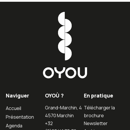
Naviguer
OYOÙ ?
En pratique
Grand-Marchin, 4
Télécharger la
Accueil
4570 Marchin
brochure
Présentation
+32
Newsletter
Agenda