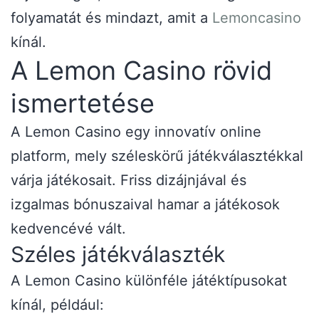
folyamatát és mindazt, amit a
Lemoncasino
kínál.
A Lemon Casino rövid
ismertetése
A Lemon Casino egy innovatív online
platform, mely széleskörű játékválasztékkal
várja játékosait. Friss dizájnjával és
izgalmas bónuszaival hamar a játékosok
kedvencévé vált.
Széles játékválaszték
A Lemon Casino különféle játéktípusokat
kínál, például: