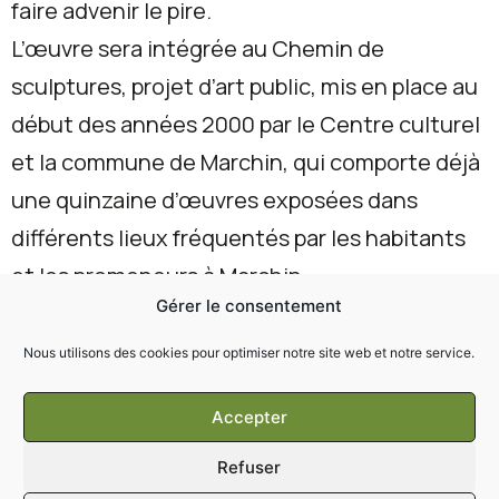
faire advenir le pire.
L’œuvre sera intégrée au Chemin de
sculptures, projet d’art public, mis en place au
début des années 2000 par le Centre culturel
et la commune de Marchin, qui comporte déjà
une quinzaine d’œuvres exposées dans
différents lieux fréquentés par les habitants
et les promeneurs à Marchin.
Gérer le consentement
Prochain rendez-vous, durant la Biennale de
Nous utilisons des cookies pour optimiser notre site web et notre service.
la photographie en Condroz, dont le parcours
Accepter
passera par le site du château du Fourneau. Le
travail des artistes qui y sera proposé offrira
Refuser