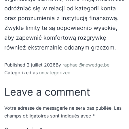
odróżniać się w relacji od kategorii konta
oraz porozumienia z instytucją finansową.
Zwykle limity te są odpowiednio wysokie,
aby zapewnić komfortową rozgrywkę
również ekstremalnie oddanym graczom.
Published
2 juillet 2026
By
raphael@newedge.be
Categorized as
uncategorized
Leave a comment
Votre adresse de messagerie ne sera pas publiée.
Les
champs obligatoires sont indiqués avec
*