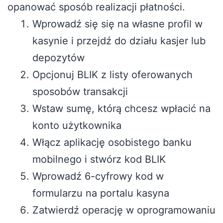
opanować sposób realizacji płatności.
Wprowadź się się na własne profil w
kasynie i przejdź do działu kasjer lub
depozytów
Opcjonuj BLIK z listy oferowanych
sposobów transakcji
Wstaw sumę, którą chcesz wpłacić na
konto użytkownika
Włącz aplikację osobistego banku
mobilnego i stwórz kod BLIK
Wprowadź 6-cyfrowy kod w
formularzu na portalu kasyna
Zatwierdź operację w oprogramowaniu