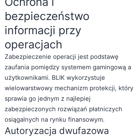
Ochrona i
bezpieczeństwo
informacji przy
operacjach
Zabezpieczenie operacji jest podstawę
zaufania pomiędzy systemem gamingową a
użytkownikami. BLIK wykorzystuje
wielowarstwowy mechanizm protekcji, który
sprawia go jednym z najlepiej
zabezpieczonych rozwiązań płatniczych
osiągalnych na rynku finansowym.
Autoryzacja dwufazowa