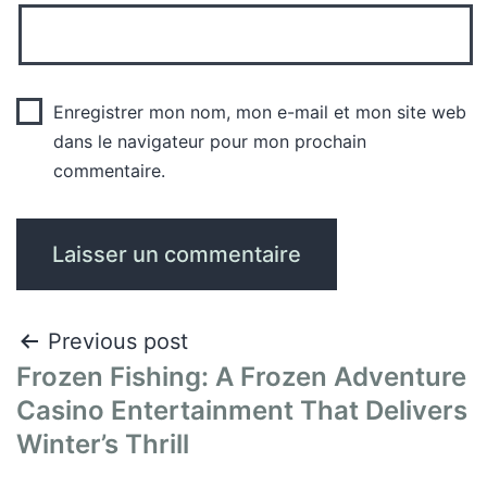
Enregistrer mon nom, mon e-mail et mon site web
dans le navigateur pour mon prochain
commentaire.
Previous post
Frozen Fishing: A Frozen Adventure
Casino Entertainment That Delivers
Winter’s Thrill