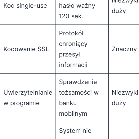
Niezwykl
Kod single-use
hasło ważny
duży
120 sek.
Protokół
chroniący
Kodowanie SSL
Znaczny
przesył
informacji
Sprawdzenie
Uwierzytelnianie
tożsamości w
Niezwykl
w programie
banku
duży
mobilnym
System nie