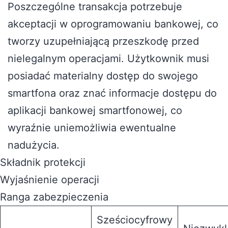
Poszczególne transakcja potrzebuje
akceptacji w oprogramowaniu bankowej, co
tworzy uzupełniającą przeszkodę przed
nielegalnym operacjami. Użytkownik musi
posiadać materialny dostęp do swojego
smartfona oraz znać informacje dostępu do
aplikacji bankowej smartfonowej, co
wyraźnie uniemożliwia ewentualne
nadużycia.
Składnik protekcji
Wyjaśnienie operacji
Ranga zabezpieczenia
Sześciocyfrowy