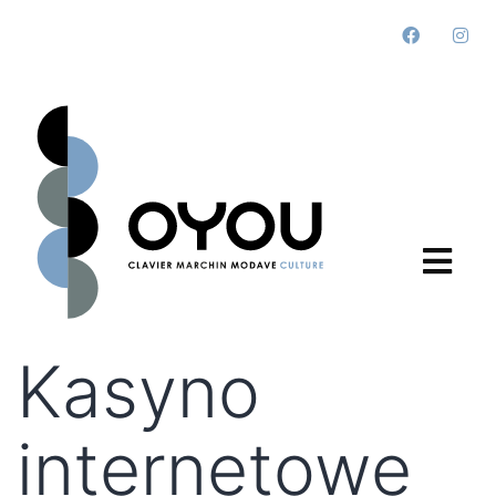
Kasyno
internetowe